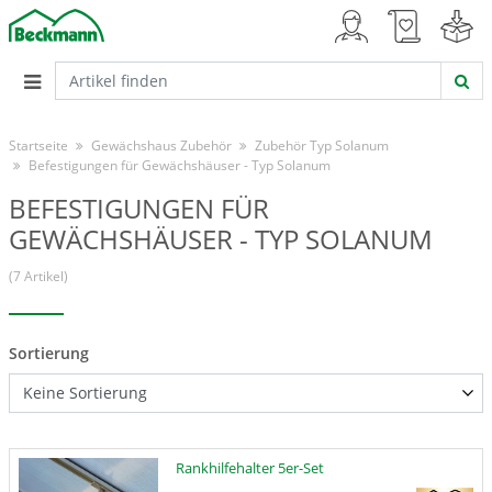
Startseite
Gewächshaus Zubehör
Zubehör Typ Solanum
Befestigungen für Gewächshäuser - Typ Solanum
BEFESTIGUNGEN FÜR
GEWÄCHSHÄUSER - TYP SOLANUM
(7 Artikel)
Sortierung
Rankhilfehalter 5er-Set