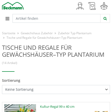
Startseite
Gewächshaus Zubehör
Zubehör Typ Plantarium
Tische und Regale für Gewächshäuser–Typ Plantarium
TISCHE UND REGALE FÜR
GEWÄCHSHÄUSER–TYP PLANTARIUM
(14 Artikel)
Sortierung
Kultur-Regal 99 x 40 cm