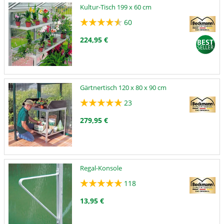
Kultur-Tisch 199 x 60 cm
60
224,95 €
Gärtnertisch 120 x 80 x 90 cm
23
279,95 €
Regal-Konsole
118
13,95 €