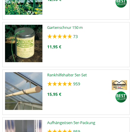
Gartenschnur 150 m
73
11,95 €
Rankhilfehalter 5er-Set
959
15,95 €
Aufhängeösen 5er-Packung
959