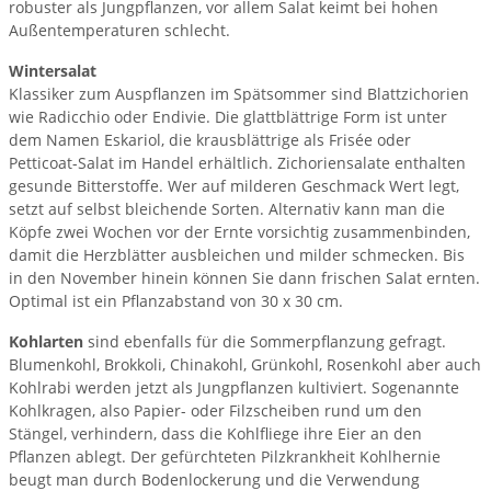
robuster als Jungpflanzen, vor allem Salat keimt bei hohen
Außentemperaturen schlecht.
Wintersalat
Klassiker zum Auspflanzen im Spätsommer sind Blattzichorien
wie Radicchio oder Endivie. Die glattblättrige Form ist unter
dem Namen Eskariol, die krausblättrige als Frisée oder
Petticoat-Salat im Handel erhältlich. Zichoriensalate enthalten
gesunde Bitterstoffe. Wer auf milderen Geschmack Wert legt,
setzt auf selbst bleichende Sorten. Alternativ kann man die
Köpfe zwei Wochen vor der Ernte vorsichtig zusammenbinden,
damit die Herzblätter ausbleichen und milder schmecken. Bis
in den November hinein können Sie dann frischen Salat ernten.
Optimal ist ein Pflanzabstand von 30 x 30 cm.
Kohlarten
sind ebenfalls für die Sommerpflanzung gefragt.
Blumenkohl, Brokkoli, Chinakohl, Grünkohl, Rosenkohl aber auch
Kohlrabi werden jetzt als Jungpflanzen kultiviert. Sogenannte
Kohlkragen, also Papier- oder Filzscheiben rund um den
Stängel, verhindern, dass die Kohlfliege ihre Eier an den
Pflanzen ablegt. Der gefürchteten Pilzkrankheit Kohlhernie
beugt man durch Bodenlockerung und die Verwendung