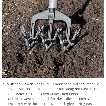
Mulchen Sie den Boden
im Gemüsebeet und schützen Sie
ihn vor Austrocknung, indem Sie ihn stetig mit Rasenschnitt
oder anderen organischen Materialien bedecken.
Bodenlebewesen sorgen dafür, dass alles in Humus
umgesetzt wird, für Sie reduziert sich gleichzeitig das