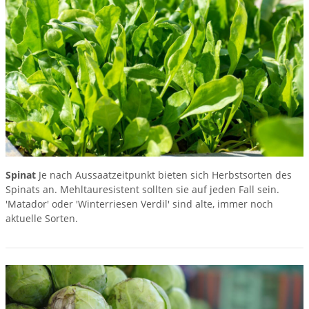
Spinat
Je nach Aussaatzeitpunkt bieten sich Herbstsorten des
Spinats an. Mehltauresistent sollten sie auf jeden Fall sein.
'Matador' oder 'Winterriesen Verdil' sind alte, immer noch
aktuelle Sorten.