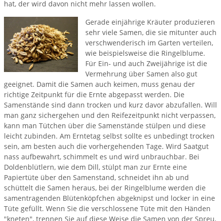
hat, der wird davon nicht mehr lassen wollen.
Gerade einjährige Kräuter produzieren
sehr viele Samen, die sie mitunter auch
verschwenderisch im Garten verteilen,
wie beispielsweise die Ringelblume.
Für Ein- und auch Zweijährige ist die
Vermehrung über Samen also gut
geeignet. Damit die Samen auch keimen, muss genau der
richtige Zeitpunkt für die Ernte abgepasst werden. Die
Samenstände sind dann trocken und kurz davor abzufallen. Will
man ganz sichergehen und den Reifezeitpunkt nicht verpassen,
kann man Tütchen über die Samenstände stülpen und diese
leicht zubinden. Am Erntetag selbst sollte es unbedingt trocken
sein, am besten auch die vorhergehenden Tage. Wird Saatgut
nass aufbewahrt, schimmelt es und wird unbrauchbar. Bei
Doldenblütlern, wie dem Dill, stülpt man zur Ernte eine
Papiertüte über den Samenstand, schneidet ihn ab und
schüttelt die Samen heraus, bei der Ringelblume werden die
samentragenden Blütenköpfchen abgeknipst und locker in eine
Tüte gefüllt. Wenn Sie die verschlossene Tüte mit den Händen
"kneten", trennen Sie auf diese Weise die Samen von der Spreu,