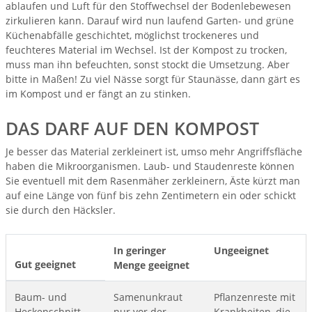
ablaufen und Luft für den Stoffwechsel der Bodenlebewesen
zirkulieren kann. Darauf wird nun laufend Garten- und grüne
Küchenabfälle geschichtet, möglichst trockeneres und
feuchteres Material im Wechsel. Ist der Kompost zu trocken,
muss man ihn befeuchten, sonst stockt die Umsetzung. Aber
bitte in Maßen! Zu viel Nässe sorgt für Staunässe, dann gärt es
im Kompost und er fängt an zu stinken.
DAS DARF AUF DEN KOMPOST
Je besser das Material zerkleinert ist, umso mehr Angriffsfläche
haben die Mikroorganismen. Laub- und Staudenreste können
Sie eventuell mit dem Rasenmäher zerkleinern, Äste kürzt man
auf eine Länge von fünf bis zehn Zentimetern ein oder schickt
sie durch den Häcksler.
In geringer
Ungeeignet
Gut geeignet
Menge geeignet
Baum- und
Samenunkraut
Pflanzenreste mit
Heckenschnitt
nur vor der
Krankheiten, die