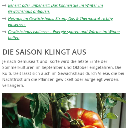
Beheizt oder unbeheizt: Das können Sie im Winter im
Gewächshaus anbauen.
Heizung im Gewächshaus: Strom, Gas & Thermostat richtig
einsetzen.
Gewächshaus isolieren – Energie sparen und Wärme im Winter
halten
DIE SAISON KLINGT AUS
Je nach Gemüseart und -sorte wird die letzte Ernte der
Sommerkulturen im September und Oktober eingefahren. Die
Kulturzeit lässt sich auch im Gewächshaus durch Vliese, die bei
Nachtfrost um die Pflanzen gewickelt oder aufgelegt werden,
verlängern.